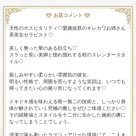
お店コメント
天性のホスピタリティ♡愛嬌抜群のキレカワお姉さん
系美女セラピスト♡
美しく整った華のある顔立ち♡
スラっと長い美脚と惚れ惚れする程のスレンダースタ
イル♡
親しみやすい柔らかい雰囲気の彼女。
明るい性格で、周囲を照らすような笑顔は、いつでも
帰ってきたい心の拠り所になってくれます♡
ドキドキ感を味わえる唯一無二の技術と、しっかり身
体が解されていく究極の癒しをぜひご体感ください♡
その経験値とスタイルを十二分に生かした施術の虜に
なってしまうことでしょう。
清潔で落ち着いたラグジュアリーな環境にて、二人き