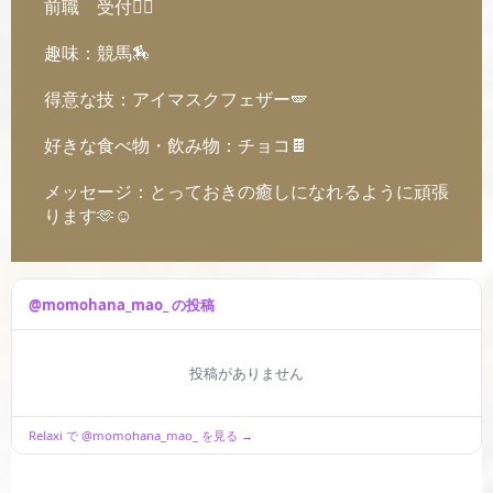
前職 受付💁‍♀️
趣味：競馬🏇
得意な技：アイマスクフェザー🪽
好きな食べ物・飲み物：チョコ🍫
メッセージ：とっておきの癒しになれるように頑張
ります🫶☺️