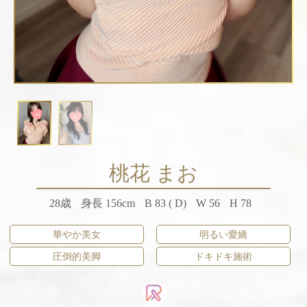
桃花 まお
28歳
身長 156cm
B 83 ( D)
W 56
H 78
華やか美女
明るい愛嬌
圧倒的美脚
ドキドキ施術