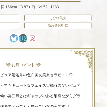
長 156cm
B 87 ( F)
W 57
H 83
くびれ美女
溢れる透明感
お店コメント
♡ピュア清楚系の色白美女美女セラピスト♡
とってもキュートなフェイス♡穢れのないピュア
♡幼い雰囲気とはギャップのある細身ながらグラ
た妹系でとっても人懐っこい女の子です♡