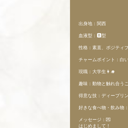
出身地：関西
血液型：🅱️型
性格：素直、ポジティ
チャームポイント：白い
現職：大学生👩‍🎓
趣味：動物と触れ合うこ
得意な技：ディープリン
好きな食べ物・飲み物
メッセージ：💌
はじめまして！