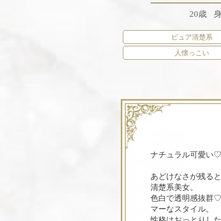
20歳
身
ピュア清楚系
人懐っこい
ナチュラル可愛い
あどけなさが残る
清楚系美女。
色白で透明感抜群
マーなスタイル。
性格はおっとりし