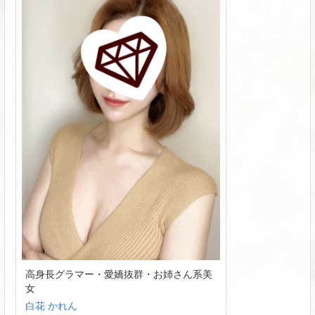
高身長グラマー・愛嬌抜群・お姉さん系美
女
白花 かれん