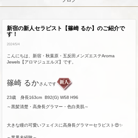
新宿の新人セラピスト【篠崎 るか】のご紹介で
す！
2024/5/4
こんにちは、新宿・秋葉原・五反田メンズエステAroma
Jewels【アロマジュエルズ】です。
篠崎 るか
さんです
23歳 身長163cm B92(G) W58 H96
～黒髪清楚・高身長グラマー・色白美肌～
大きな瞳の可愛いフェイスに高身長グラマーセラピスト
😍✨
～業界未経験～