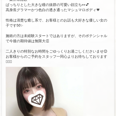
ぱっちりとした大きな瞳の抜群の可愛い顔立ち
👀💕
高身長グラマーかつ色白の透き通ったマシュマロボディ
💗
性格は清楚な癒し系で、お客様とのお話も大好きな優しい女の
子です
👐✨
施術の方は未経験スタートではありますが、そのポテンシャル
で今後の期待値は無限大
👏
二人きりの特別なお時間をごゆっくりお過ごしくださいませ
😌
お客様からのご予約をスタッフ一同心よりお待ちしております
🙇🏻‍♀️