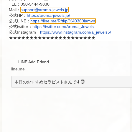
TEL：
050-5444-9830
Mail：
support@aroma-jewels.jp
公式HP：
https://aroma-jewels.jp/
公式LINE：
https://line.me/R/ti/p/%40369lamvn
公式twitter：
https://twitter.com/Aroma_Jewels
公式Instagram：
https://www.instagram.com/a_jewels5/
★★★★★★★★★★★★★★★★★★★★★
LINE Add Friend
line.me
本日のおすすめセラピストさんです😇