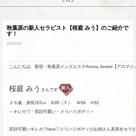
秋葉原の新人セラピスト【桜庭 みう】のご紹介で
す！
2024/2/19
こんにちは、新宿・秋葉原メンズエステAroma Jewels【アロマ
桜庭 みう
さんです
２６歳 身長153㎝ Ｂ85（Ｆ）
Ｗ56 Ｈ82
～キレカワ・笑顔可愛い・メリハリボディ～
笑顔可愛いキレカワface♡メリハリボディのお姉さん系美女セラ